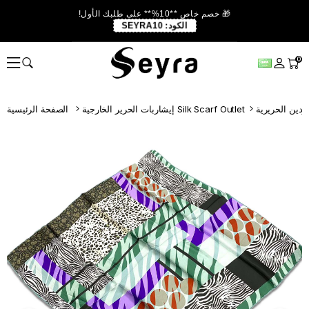
🎁 خصم خاص **10%** على طلبك الأول!
الكود:
SEYRA10
0
إيشاربات الحرير الخارجية Silk Scarf Outlet
الصفحة الرئيسية