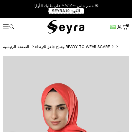
🎁 خصم خاص **10%** على طلبك الأول!
الكود:
SEYRA10
0
وشاح جاهز للارتداء READY TO WEAR SCARF
الصفحة الرئيسية