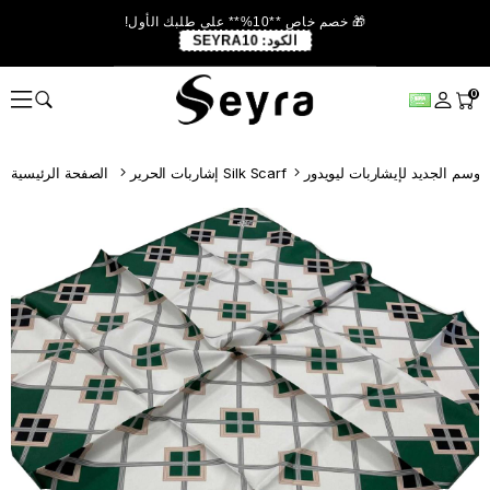
🎁 خصم خاص **10%** على طلبك الأول!
الكود:
SEYRA10
0
إشاربات الحرير Silk Scarf
الصفحة الرئيسية