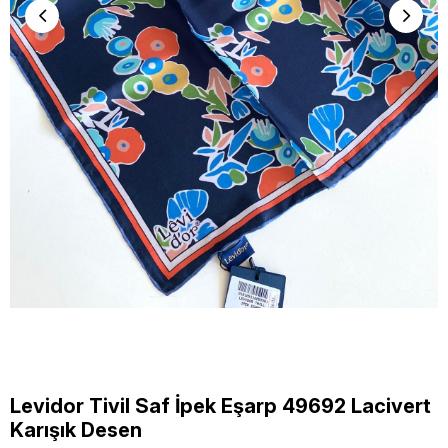
Levidor Tivil Saf İpek Eşarp 49692 Lacivert
Karışık Desen