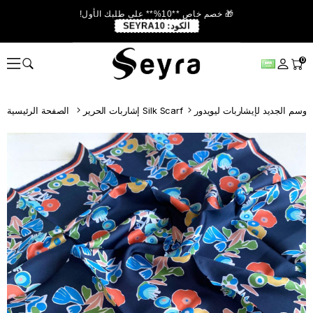
🎁 خصم خاص **10%** على طلبك الأول!
الكود:
SEYRA10
0
إشاربات الحرير Silk Scarf
الصفحة الرئيسية