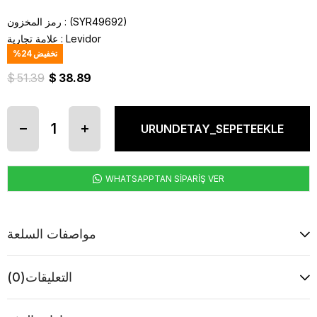
(SYR49692)
رمز المخزون
Levidor
:
علامة تجارية
تخفيض
24
%
$ 51.39
$ 38.89
WHATSAPPTAN SİPARİŞ VER
مواصفات السلعة
التعليقات
(0)