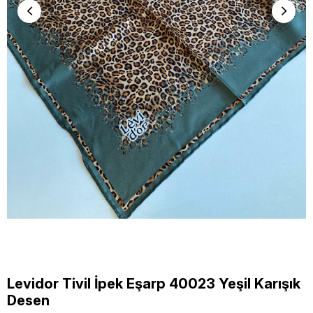
Levidor Tivil İpek Eşarp 40023 Yeşil Karışık
Desen