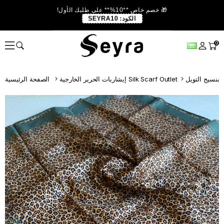
🎁 خصم خاص **10%** على طلبك الأول!
الكود:
SEYRA10
0
 بنسيج التويل
إيشاربات الحرير الخارجية Silk Scarf Outlet
الصفحة الرئيسية