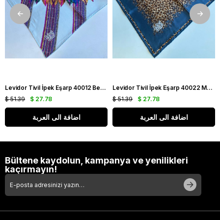
Levidor Tivil İpek Eşarp 40012 Beyaz Karışık Desen
Levidor Tivil İpek Eşarp 40022 Mavi Karışık Desen
$ 51.39
$ 27.78
$ 51.39
$ 27.78
اضافة الى العربة
اضافة الى العربة
Bültene kaydolun, kampanya ve yenilikleri
kaçırmayın!