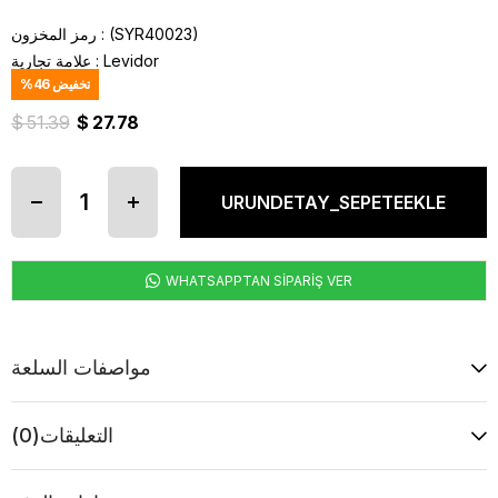
(SYR40023)
رمز المخزون
Levidor
:
علامة تجارية
تخفيض
46
%
$ 51.39
$ 27.78
WHATSAPPTAN SİPARİŞ VER
مواصفات السلعة
التعليقات
(0)