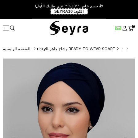
🎁 خصم خاص **10%** على طلبك الأول!
الكود:
SEYRA10
0
وشاح جاهز للارتداء READY TO WEAR SCARF
الصفحة الرئيسية