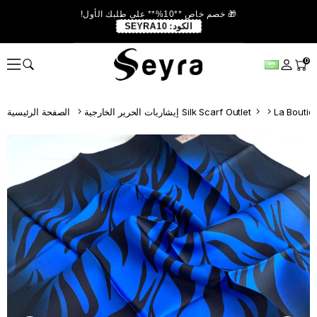
🎁 خصم خاص **10%** على طلبك الأول!
الكود:
SEYRA10
0
إيشاربات الحرير الخارجية Silk Scarf Outlet
الصفحة الرئيسية