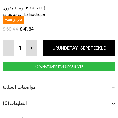
(SYR37118)
رمز المخزون
La Boutique
:
علامة تجارية
تخفيض
40
%
$ 69.44
$ 41.64
WHATSAPPTAN SİPARİŞ VER
مواصفات السلعة
التعليقات
(0)