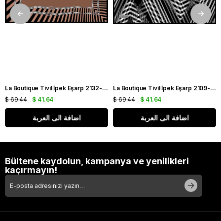
La Boutique Tivil İpek Eşarp 2132-12 Siyah-Kahverengi Karışık Desen
La Boutique Tivil İpek Eşarp 2109-08 Siyah Karışık Desen
$ 69.44
$ 41.64
$ 69.44
$ 41.64
اضافة الى العربة
اضافة الى العربة
Bültene kaydolun, kampanya ve yenilikleri
kaçırmayın!