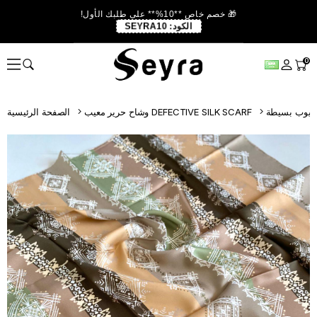
🎁 خصم خاص **10%** على طلبك الأول!
الكود:
SEYRA10
0
وشاح حرير معيب DEFECTIVE SILK SCARF
الصفحة الرئيسية