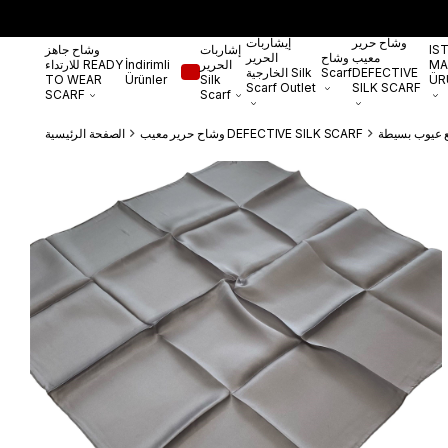
وشاح حرير
إيشاربات
IS
إشاربات
وشاح جاهز
معيب
وشاح
الحرير
MA
الحرير
İndirimli
للارتداء READY
DEFECTIVE
Scarf
الخارجية Silk
TO WEAR
Ürünler
Silk
ÜR
Scarf Outlet
SILK SCARF
SCARF
Scarf
وشاح حرير معيب DEFECTIVE SILK SCARF
الصفحة الرئيسية