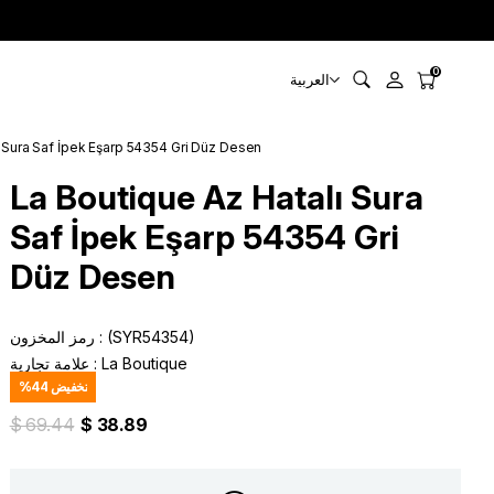
0
العربية
ı Sura Saf İpek Eşarp 54354 Gri Düz Desen
La Boutique Az Hatalı Sura
Saf İpek Eşarp 54354 Gri
Düz Desen
(SYR54354)
رمز المخزون
La Boutique
:
علامة تجارية
تخفيض
44
%
$ 69.44
$ 38.89