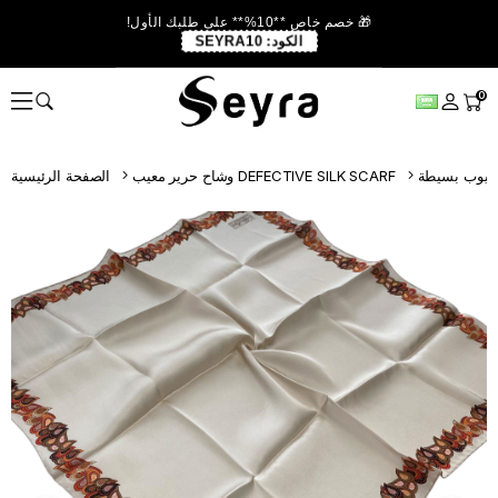
🎁 خصم خاص **10%** على طلبك الأول!
الكود:
SEYRA10
0
وشاح حرير معيب DEFECTIVE SILK SCARF
الصفحة الرئيسية