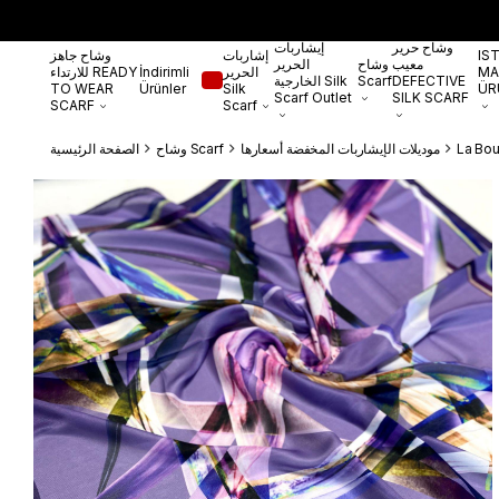
وشاح حرير
إيشاربات
IS
إشاربات
وشاح جاهز
معيب
وشاح
الحرير
MA
الحرير
İndirimli
للارتداء READY
DEFECTIVE
Scarf
الخارجية Silk
TO WEAR
Ürünler
Silk
ÜR
Scarf Outlet
SILK SCARF
SCARF
Scarf
La Bou
موديلات الإيشاربات المخفضة أسعارها
وشاح Scarf
الصفحة الرئيسية