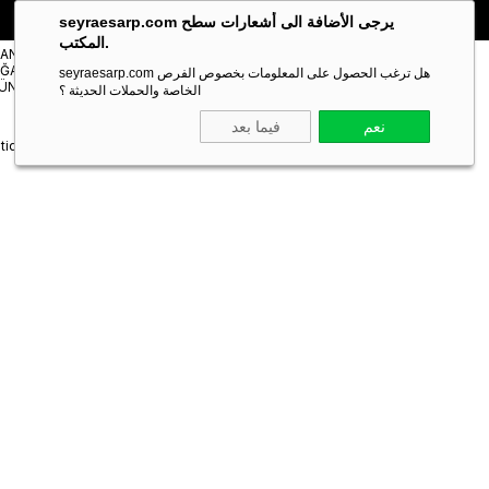
🎁 خصم خاص **10%** على طلبك الأول!
الكود:
SEYRA10
seyraesarp.com يرجى الأضافة الى أشعارات سطح
المكتب.
مستلزمات
TANBUL
شالات
ĞAZA
Scarf
seyraesarp.com هل ترغب الحصول على المعلومات بخصوص الفرص
Shawl
ÜNLERİ
Accessory
الخاصة والحملات الحديثة ؟
نعم
فيما بعد
tiqe Nostalji Herbal Mor Soyut Desen Eşarp 3156 - 02- 53681