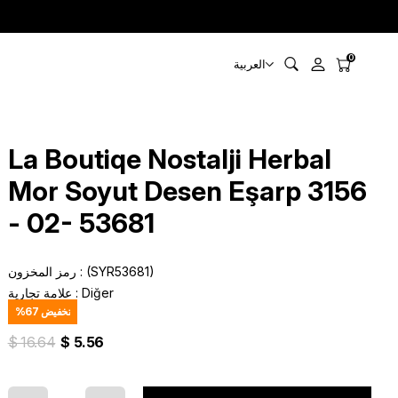
0
العربية
La Boutiqe Nostalji Herbal
Mor Soyut Desen Eşarp 3156
- 02- 53681
(SYR53681)
رمز المخزون
Diğer
:
علامة تجارية
تخفيض
67
%
$ 16.64
$ 5.56