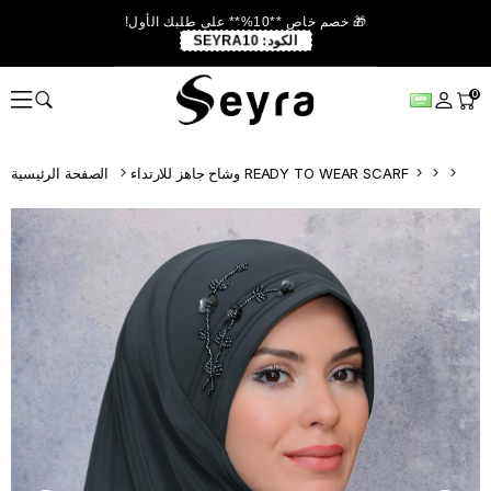
🎁 خصم خاص **10%** على طلبك الأول!
الكود:
SEYRA10
0
وشاح جاهز للارتداء READY TO WEAR SCARF
الصفحة الرئيسية