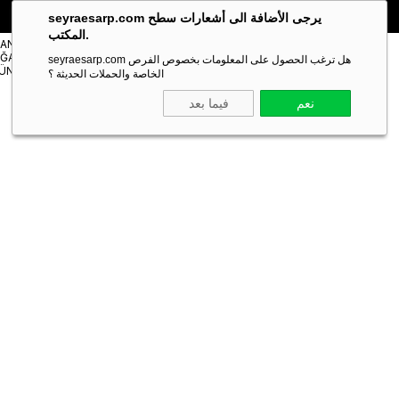
🎁 خصم خاص **10%** على طلبك الأول!
الكود:
SEYRA10
seyraesarp.com يرجى الأضافة الى أشعارات سطح
المكتب.
مستلزمات
TANBUL
شالات
ĞAZA
Scarf
seyraesarp.com هل ترغب الحصول على المعلومات بخصوص الفرص
Shawl
ÜNLERİ
Accessory
الخاصة والحملات الحديثة ؟
نعم
فيما بعد