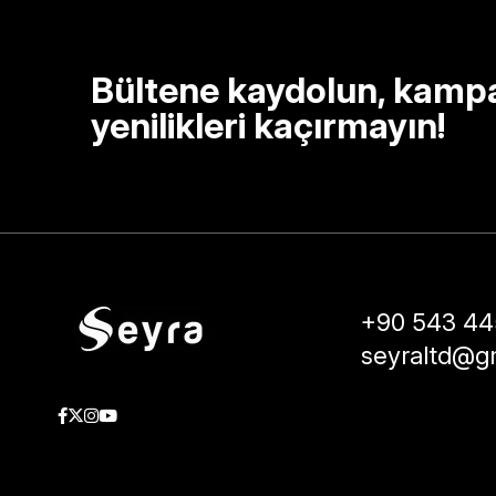
Bültene kaydolun, kamp
yenilikleri kaçırmayın!
+90 543 44
seyraltd@g