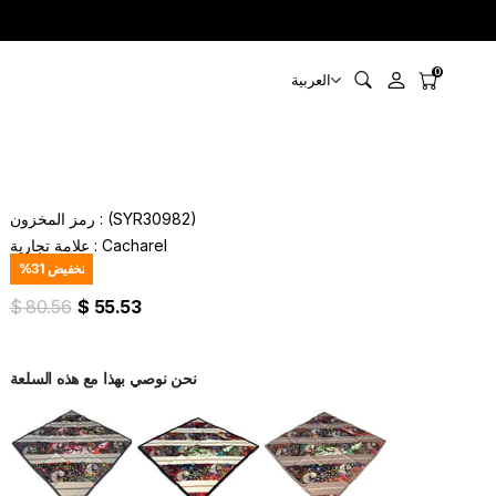
0
العربية
(SYR30982)
رمز المخزون
Cacharel
:
علامة تجارية
تخفيض
31
%
$ 80.56
$ 55.53
نحن نوصي بهذا مع هذه السلعة