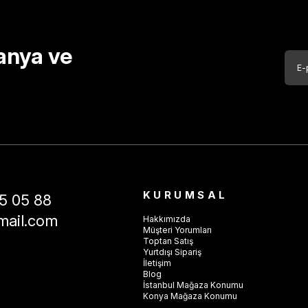
anya ve
KURUMSAL
5 05 88
mail.com
Hakkımızda
Müşteri Yorumları
Toptan Satış
Yurtdışı Sipariş
İletişim
Blog
İstanbul Mağaza Konumu
Konya Mağaza Konumu