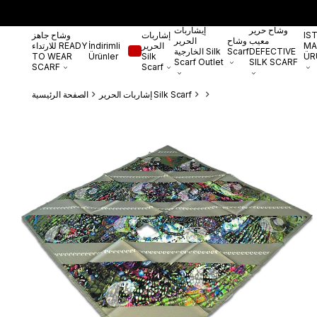
وشاح حرير
إيشاربات
IS
إشاربات
وشاح جاهز
معيب
وشاح
الحرير
MA
الحرير
İndirimli
للارتداء READY
DEFECTIVE
Scarf
الخارجية Silk
TO WEAR
Ürünler
Silk
ÜR
Scarf Outlet
SILK SCARF
SCARF
Scarf
إشاربات الحرير Silk Scarf
الصفحة الرئيسية