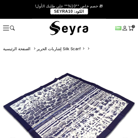
🎁 خصم خاص **10%** على طلبك الأول!
الكود:
SEYRA10
0
إشاربات الحرير Silk Scarf
الصفحة الرئيسية