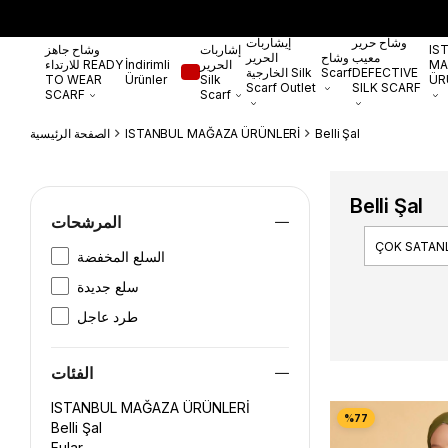
وشاح حرير
إيشاربات
IS
إشاربات
وشاح جاهز
معيب
وشاح
الحرير
MA
الحرير
İndirimli
للارتداء READY
DEFECTIVE
Scarf
الخارجية Silk
TO WEAR
Ürünler
Silk
ÜR
Scarf Outlet
SILK SCARF
SCARF
Scarf
Belli Şal
ISTANBUL MAĞAZA ÜRÜNLERİ
الصفحة الرئيسية
Belli Şal
المرشحات
ÇOK SATAN
السلع المخفضة
سلع جديدة
طرد عاجل
الفئات
ISTANBUL MAĞAZA ÜRÜNLERİ
Belli Şal
Fular