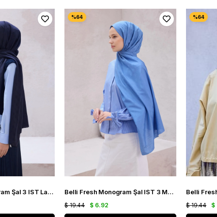
Belli Fresh Monogram Şal 3 IST Lacivert 100
Belli Fresh Monogram Şal IST 3 Mavi 113
$ 19.44
$ 6.92
$ 19.44
$