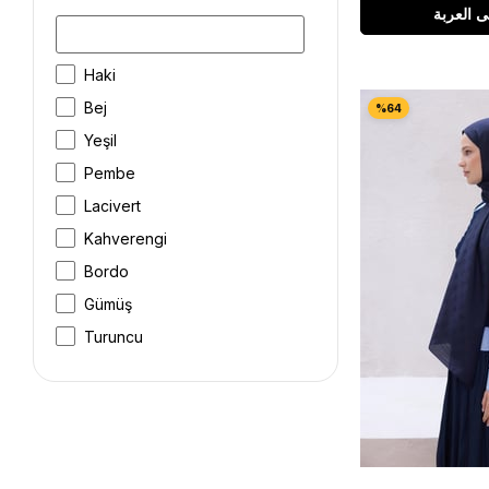
ى العربة
Haki
Bej
Yeşil
Pembe
Lacivert
Kahverengi
Bordo
Gümüş
Turuncu