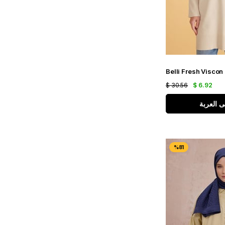
$ 30.56
$ 6.92
ى العربة