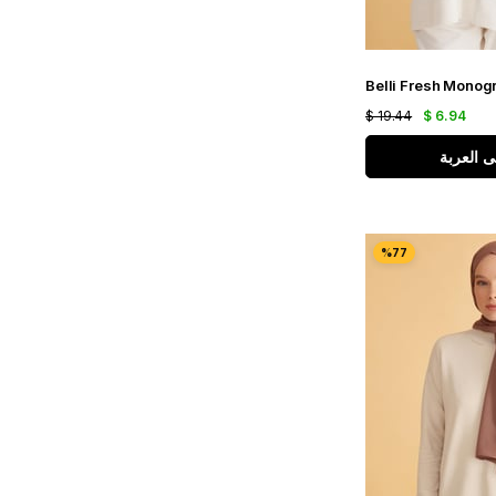
$ 19.44
$ 6.94
ى العربة