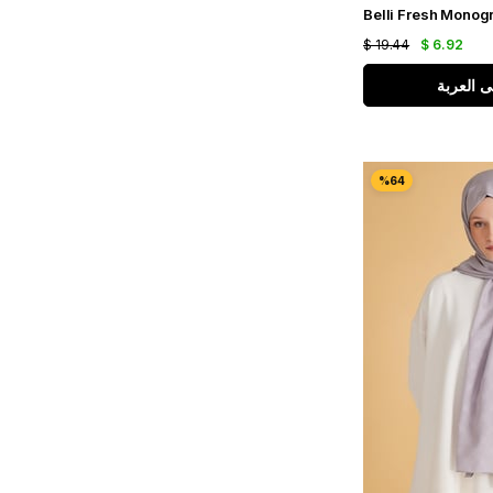
$ 19.44
$ 6.92
ى العربة