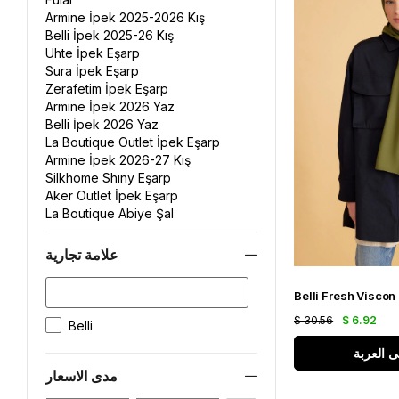
Armine İpek 2025-2026 Kış
Belli İpek 2025-26 Kış
Uhte İpek Eşarp
Sura İpek Eşarp
Zerafetim İpek Eşarp
Armine İpek 2026 Yaz
Belli İpek 2026 Yaz
La Boutique Outlet İpek Eşarp
Armine İpek 2026-27 Kış
Silkhome Shıny Eşarp
Aker Outlet İpek Eşarp
La Boutique Abiye Şal
Aker Dama Monogram Eşarp
Aker Ekose Şal
علامة تجارية
Vissona Defolu İpek Eşarp
Kaşmir Omuz Şalı
Silkhome Soft Şal
Belli Kristal Eşarp
$ 30.56
$ 6.92
Belli
Aker Defolu İpek Eşarp
ى العربة
Pierre Cardin Defolu İpek Eşarp
Pierre Cardin Outlet İpek Eşarp
مدى الاسعار
Levidor İpek Eşarp