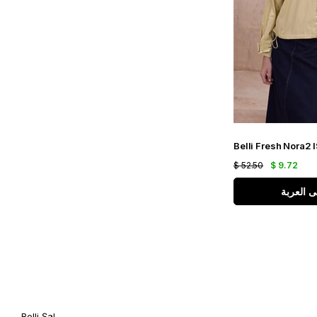
$ 52.50
$ 9.72
ى العربة
Belli Şal