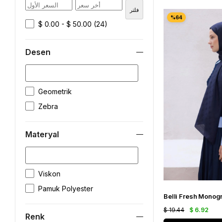
La Boutıque Defolu İpek Eşarp
فلتر
Cacharel İpek Eşarp
$ 0.00 - $ 50.00
(24)
Armine Düz Renk İpek Eşarp
Armine İpek Eşarp
Belli İpek Eşarp
Desen
Vissona İpek Eşarp
Lawilia İpek Eşarp
Seyra İpek Eşarp
Armine Trend Şal
Geometrik
Silkhome İpek Eşarp
Zebra
Materyal
Viskon
Pamuk Polyester
$ 19.44
$ 6.92
Renk