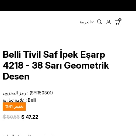
0
العربية
Belli Tivil Saf İpek Eşarp
4218 - 38 Sarı Geometrik
Desen
(SYR50801)
رمز المخزون
Belli
:
علامة تجارية
تخفيض
41
%
$ 80.56
$ 47.22