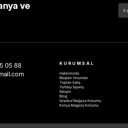
anya ve
KURUMSAL
5 05 88
mail.com
Hakkımızda
Müşteri Yorumları
Toptan Satış
Yurtdışı Sipariş
İletişim
Blog
İstanbul Mağaza Konumu
Konya Mağaza Konumu