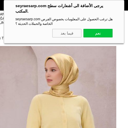
🎁 خصم خاص **10%** على طلبك الأول!
الكود:
SEYRA10
seyraesarp.com يرجى الأضافة الى أشعارات سطح
المكتب.
مستلزمات
TANBUL
شالات
ĞAZA
Scarf
seyraesarp.com هل ترغب الحصول على المعلومات بخصوص الفرص
Shawl
ÜNLERİ
Accessory
الخاصة والحملات الحديثة ؟
نعم
فيما بعد
li Tivil Saf İpek Eşarp 4218 - 38 Sarı Geometrik Desen