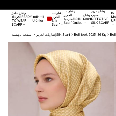
وشاح حرير
إيشاربات
IS
إشاربات
وشاح جاهز
معيب
وشاح
الحرير
MA
الحرير
İndirimli
للارتداء READY
DEFECTIVE
Scarf
الخارجية Silk
TO WEAR
Ürünler
Silk
ÜR
Scarf Outlet
SILK SCARF
SCARF
Scarf
Bel
Belli İpek 2025-26 Kış
إشاربات الحرير Silk Scarf
الصفحة الرئيسية