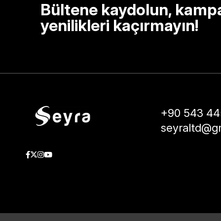
Bültene kaydolun, kamp
yenilikleri kaçırmayın!
+90 543 44
seyraltd@g