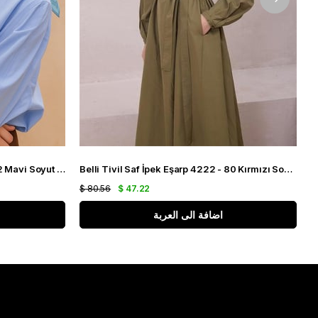
Belli Tivil Saf İpek Eşarp 4221 - 82 Mavi Soyut Desen
Belli Tivil Saf İpek Eşarp 4222 - 80 Kırmızı Soyut Desen
$ 80.56
$ 47.22
$
اضافة الى العربة