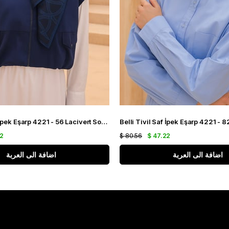
Belli Tivil Saf İpek Eşarp 4221 - 56 Lacivert Soyut Desen
22
$ 80.56
$ 47.22
اضافة الى العربة
اضافة الى العربة