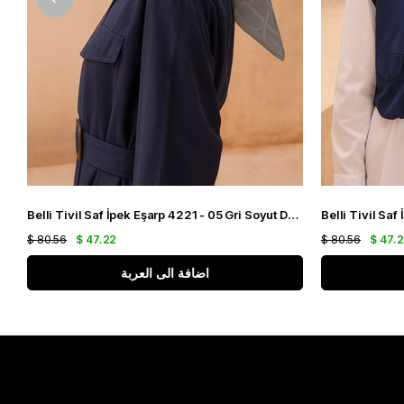
Belli Tivil Saf İpek Eşarp 4221 - 05 Gri Soyut Desen
$ 80.56
$ 47.22
$ 80.56
$ 47.
اضافة الى العربة