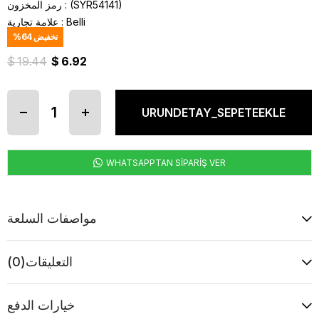
(SYR54141)
رمز المخزون
Belli
:
علامة تجارية
تخفيض
64
%
$ 19.44
$ 6.92
WHATSAPPTAN SİPARİŞ VER
مواصفات السلعة
التعليقات
(0)
خيارات الدفع