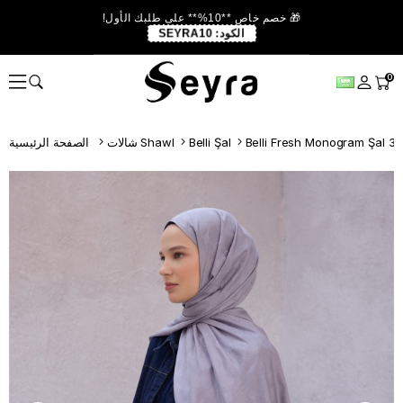
🎁 خصم خاص **10%** على طلبك الأول!
الكود:
SEYRA10
0
Belli Fresh Monogram Şal 3 G
Belli Şal
شالات Shawl
الصفحة الرئيسية