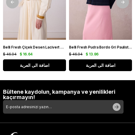
Belli Fresh Çiçek Desen Lacivert Bej Modal Eşarp
Belli Fresh Pudra Bordo Gri Paulista Eşarp
$ 46.94
$ 16.64
$ 46.94
$ 13.86
اضافة الى العربة
اضافة الى العربة
Bültene kaydolun, kampanya ve yenilikleri
kaçırmayın!