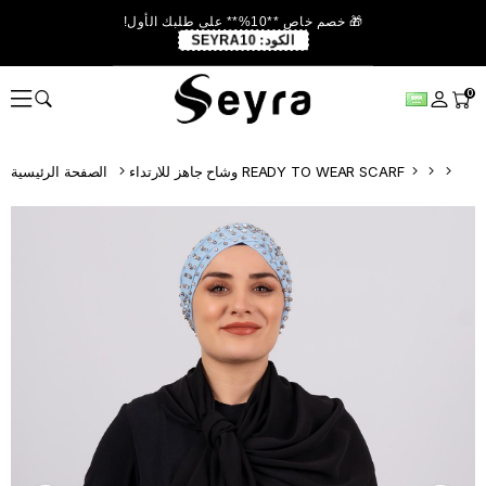
🎁 خصم خاص **10%** على طلبك الأول!
الكود:
SEYRA10
0
وشاح جاهز للارتداء READY TO WEAR SCARF
الصفحة الرئيسية