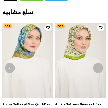
سلع مشابهة
Armine Soft Yeşil-Mavi Çizgili Desen Sura İpek Eşarp IST9143-05
Armine Soft Yeşil Geometrik Desen Sura İpek Eşarp IST9149-54