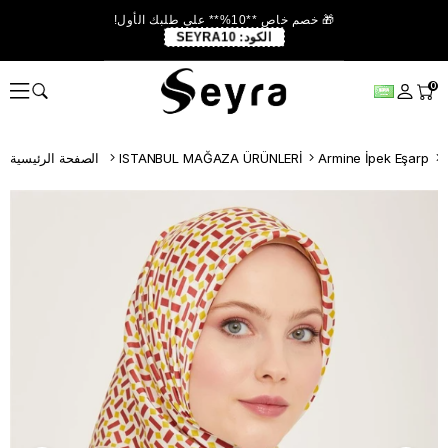
🎁 خصم خاص **10%** على طلبك الأول!
الكود:
SEYRA10
0
Armine İpek Eşarp
ISTANBUL MAĞAZA ÜRÜNLERİ
الصفحة الرئيسية