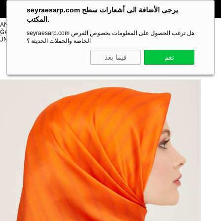
🎁 خصم خاص **10%** على طلبك الأول!
الكود:
SEYRA10
seyraesarp.com يرجى الأضافة الى أشعارات سطح
المكتب.
مستلزمات
TANBUL
شالات
ĞAZA
Scarf
seyraesarp.com هل ترغب الحصول على المعلومات بخصوص الفرص
Shawl
ÜNLERİ
Accessory
الخاصة والحملات الحديثة ؟
نعم
فيما بعد