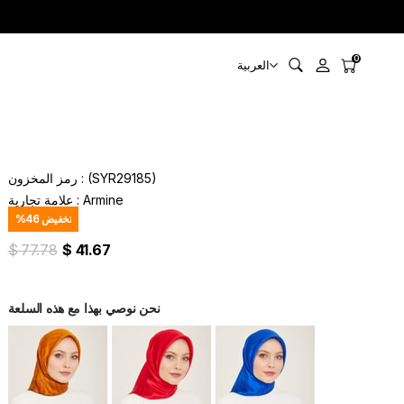
0
العربية
(SYR29185)
رمز المخزون
Armine
:
علامة تجارية
تخفيض
46
%
$ 77.78
$ 41.67
نحن نوصي بهذا مع هذه السلعة