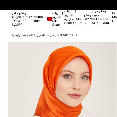
وشاح حرير
إيشاربات
IS
إشاربات
وشاح جاهز
معيب
وشاح
الحرير
MA
الحرير
İndirimli
للارتداء READY
DEFECTIVE
Scarf
الخارجية Silk
TO WEAR
Ürünler
Silk
ÜR
Scarf Outlet
SILK SCARF
SCARF
Scarf
إشاربات الحرير Silk Scarf
الصفحة الرئيسية