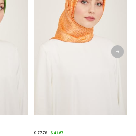
$ 77.78
$ 41.67
$