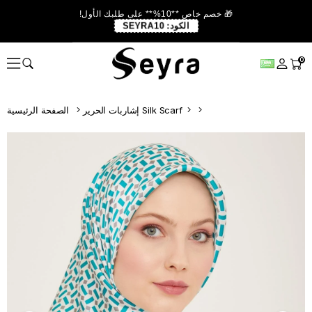
🎁 خصم خاص **10%** على طلبك الأول!
الكود:
SEYRA10
0
إشاربات الحرير Silk Scarf
الصفحة الرئيسية