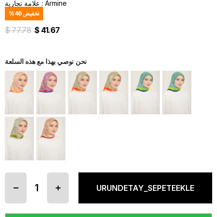
Armine
:
علامة تجارية
تخفيض
46
%
$ 77.78
$ 41.67
نحن نوصي بهذا مع هذه السلعة