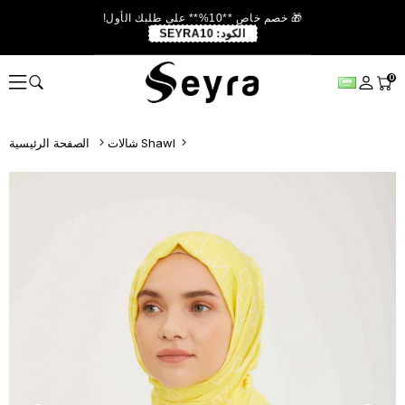
🎁 خصم خاص **10%** على طلبك الأول!
الكود:
SEYRA10
0
شالات Shawl
الصفحة الرئيسية