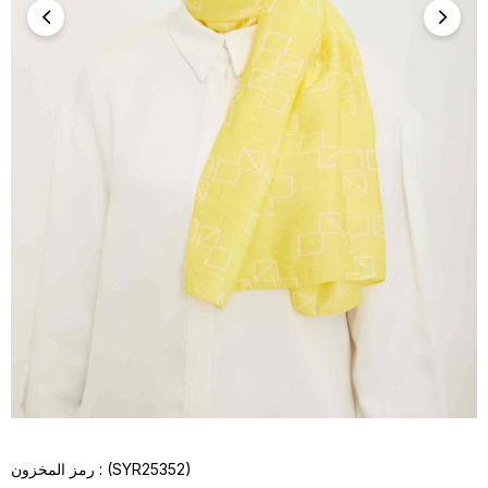
(SYR25352)
رمز المخزون