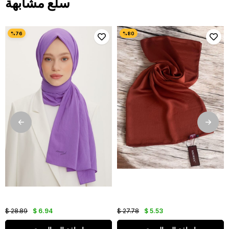
سلع مشابهة
$ 28.89
$ 6.94
$ 27.78
$ 5.53