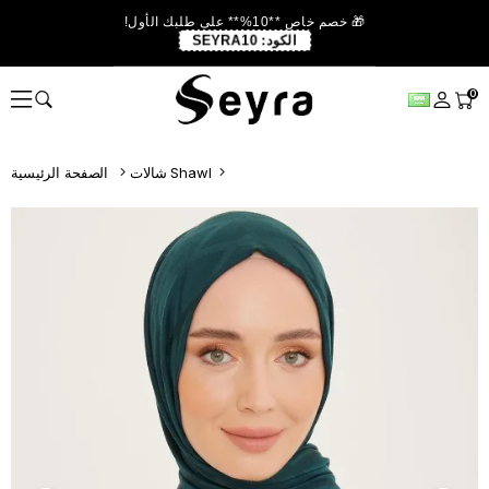
🎁 خصم خاص **10%** على طلبك الأول!
الكود:
SEYRA10
0
شالات Shawl
الصفحة الرئيسية