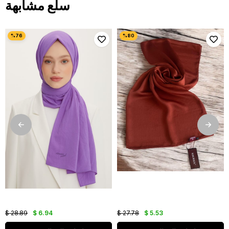
سلع مشابهة
$ 28.89
$ 6.94
$ 27.78
$ 5.53