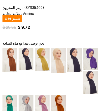
(SYR35402)
رمز المخزون
Armine
:
علامة تجارية
تخفيض
66
%
$ 28.89
$ 9.72
نحن نوصي بهذا مع هذه السلعة