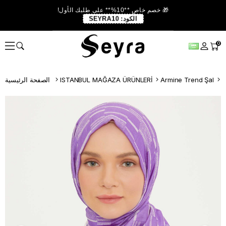
🎁 خصم خاص **10%** على طلبك الأول!
الكود:
SEYRA10
0
A
Armine Trend Şal
ISTANBUL MAĞAZA ÜRÜNLERİ
الصفحة الرئيسية