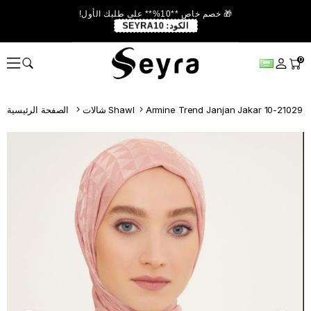
🎁 خصم خاص **10%** على طلبك الأول!
الكود:
SEYRA10
0
Armine Trend Janjan Jakar 10-21029 
شالات Shawl
الصفحة الرئيسية