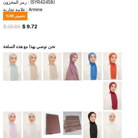
(SYR42458)
رمز المخزون
Armine
:
علامة تجارية
تخفيض
66
%
$ 28.89
$ 9.72
نحن نوصي بهذا مع هذه السلعة