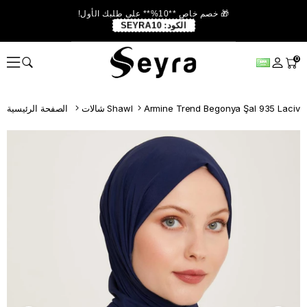
🎁 خصم خاص **10%** على طلبك الأول!
الكود:
SEYRA10
0
Armine Trend Begonya Şal 935 Laciver
شالات Shawl
الصفحة الرئيسية