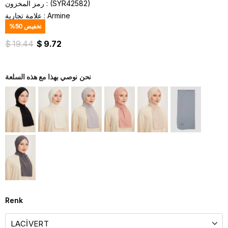
(SYR42582)
رمز المخزون
Armine
:
علامة تجارية
تخفيض
50
%
$ 19.44
$ 9.72
نحن نوصي بهذا مع هذه السلعة
Renk