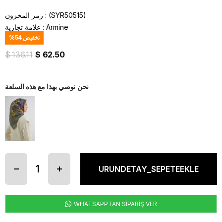
(SYR50515)
رمز المخزون
Armine
:
علامة تجارية
تخفيض
54
%
$ 136.11
$ 62.50
نحن نوصي بهذا مع هذه السلعة
WHATSAPPTAN SİPARİŞ VER