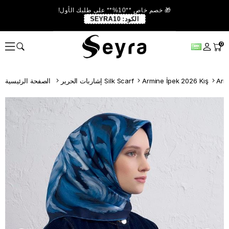
🎁 خصم خاص **10%** على طلبك الأول!
الكود:
SEYRA10
0
Armine İpek 2026 Kış
إشاربات الحرير Silk Scarf
الصفحة الرئيسية