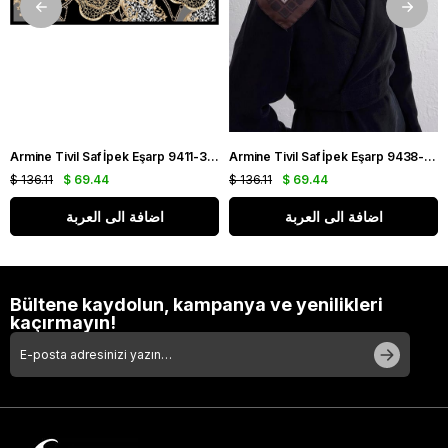
Armine Tivil Saf İpek Eşarp 9411-34 Gri Karışık Desen
Armine Tivil Saf İpek Eşarp 9438-51 Kahverengi Karışık Desen
$ 136.11
$ 69.44
$ 136.11
$ 69.44
اضافة الى العربة
اضافة الى العربة
Bültene kaydolun, kampanya ve yenilikleri
kaçırmayın!