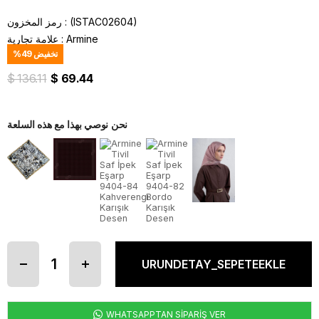
(ISTAC02604)
رمز المخزون
Armine
:
علامة تجارية
تخفيض
49
%
$ 136.11
$ 69.44
نحن نوصي بهذا مع هذه السلعة
WHATSAPPTAN SİPARİŞ VER