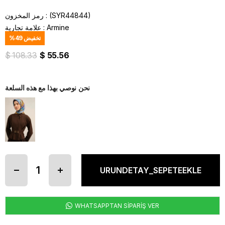
(SYR44844)
رمز المخزون
Armine
:
علامة تجارية
تخفيض
49
%
$ 108.33
$ 55.56
نحن نوصي بهذا مع هذه السلعة
WHATSAPPTAN SİPARİŞ VER