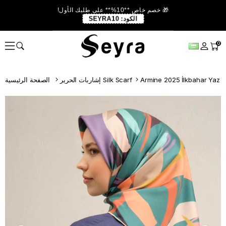
🎁 خصم خاص **10%** على طلبك الأول!
الكود:
SEYRA10
0
Armine 2025 İlkbahar Yaz
إشاربات الحرير Silk Scarf
الصفحة الرئيسية