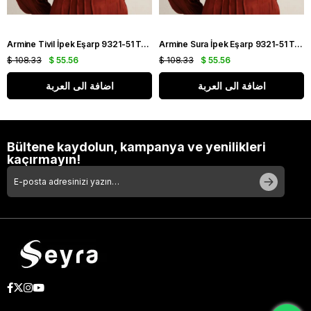
Armine Tivil İpek Eşarp 9321-51 Turuncu Karışık Desen
Armine Sura İpek Eşarp 9321-51 Turuncu Karışık Desen
$ 108.33
$ 55.56
$ 108.33
$ 55.56
اضافة الى العربة
اضافة الى العربة
Bültene kaydolun, kampanya ve yenilikleri
kaçırmayın!