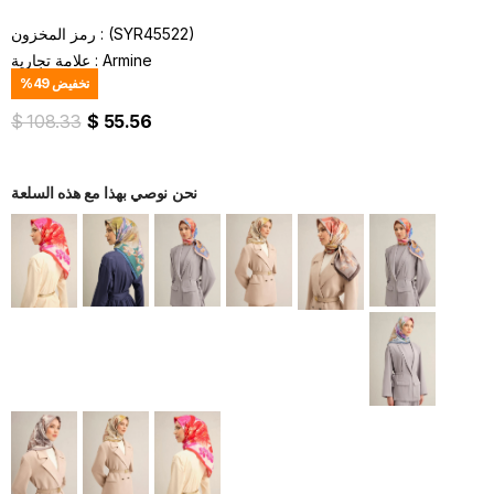
(SYR45522)
رمز المخزون
Armine
:
علامة تجارية
تخفيض
49
%
$ 108.33
$ 55.56
نحن نوصي بهذا مع هذه السلعة