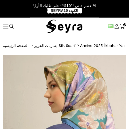
🎁 خصم خاص **10%** على طلبك الأول!
الكود:
SEYRA10
0
Armine 2025 İlkbahar Yaz
إشاربات الحرير Silk Scarf
الصفحة الرئيسية