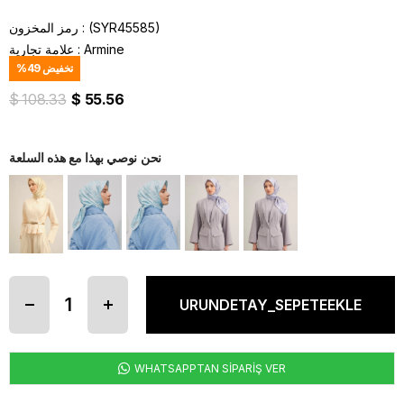
(SYR45585)
رمز المخزون
Armine
:
علامة تجارية
تخفيض
49
%
$ 108.33
$ 55.56
نحن نوصي بهذا مع هذه السلعة
WHATSAPPTAN SİPARİŞ VER