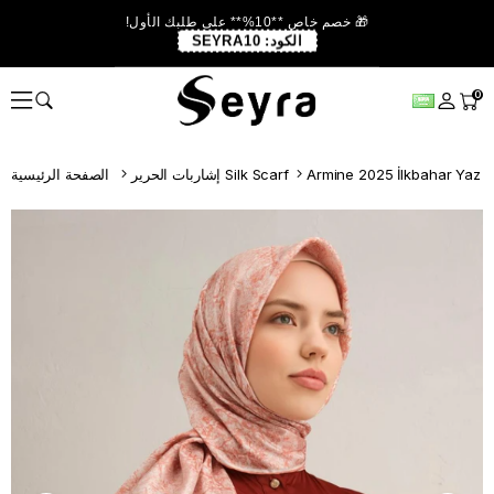
🎁 خصم خاص **10%** على طلبك الأول!
الكود:
SEYRA10
0
Armine 2025 İlkbahar Yaz
إشاربات الحرير Silk Scarf
الصفحة الرئيسية