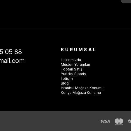
KURUMSAL
5 05 88
mail.com
Hakkımızda
Müşteri Yorumları
Toptan Satış
Yurtdışı Sipariş
İletişim
Blog
İstanbul Mağaza Konumu
Konya Mağaza Konumu