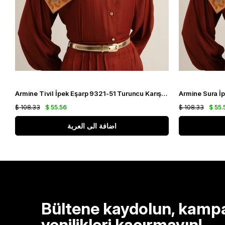
Armine Tivil İpek Eşarp 9321-51 Turuncu Karışık Desen
$ 108.33
$ 55.56
$ 108.33
$ 55.
اضافة الى العربة
Bültene kaydolun, kamp
yenilikleri kaçırmayın!