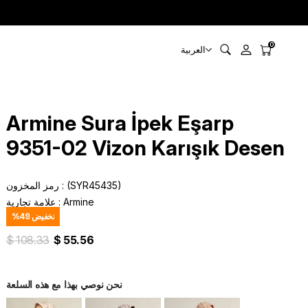
0
العربية
Armine Sura İpek Eşarp
9351-02 Vizon Karışık Desen
(SYR45435)
رمز المخزون
Armine
:
علامة تجارية
تخفيض
49
%
$ 108.33
$ 55.56
نحن نوصي بهذا مع هذه السلعة