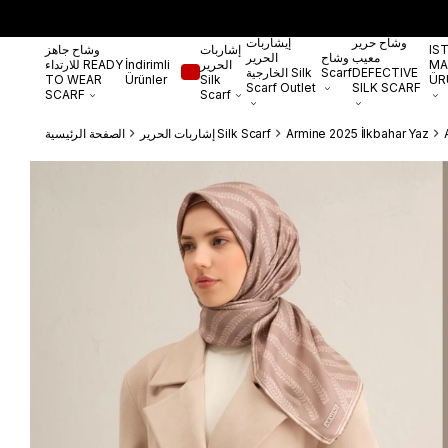
وشاح حرير
إيشاربات
IS
إشاربات
وشاح جاهز
معيب
وشاح
الحرير
MA
الحرير
İndirimli
للارتداء READY
DEFECTIVE
Scarf
الخارجية Silk
TO WEAR
Ürünler
Silk
ÜR
Scarf Outlet
SILK SCARF
SCARF
Scarf
Armine 2025 İlkbahar Yaz
إشاربات الحرير Silk Scarf
الصفحة الرئيسية