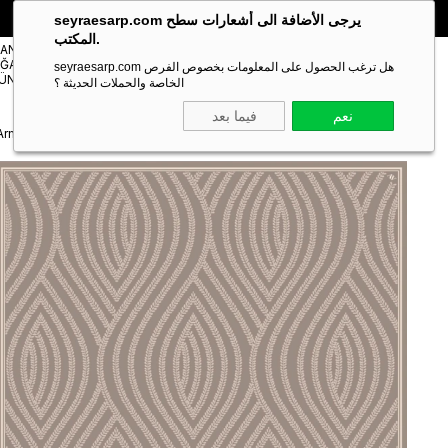
🎁 خصم خاص **10%** على طلبك الأول!
الكود:
SEYRA10
seyraesarp.com يرجى الأضافة الى أشعارات سطح
المكتب.
مستلزمات
TANBUL
شالات
ĞAZA
Scarf
seyraesarp.com هل ترغب الحصول على المعلومات بخصوص الفرص
Shawl
ÜNLERİ
Accessory
الخاصة والحملات الحديثة ؟
نعم
فيما بعد
Armine Sura İpek Eşarp 9351-02 Vizon Karışık Desen