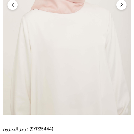
(SYR25444)
رمز المخزون