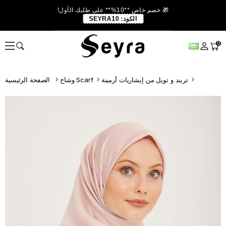
🎁 خصم خاص **10%** على طلبك الأول!
الكود:
SEYRA10
0
تريند و تويل من إيشاربات أرمينة
وشاح Scarf
الصفحة الرئيسية