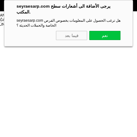
🎁 خصم خاص **10%** على طلبك الأول!
الكود:
SEYRA10
seyraesarp.com يرجى الأضافة الى أشعارات سطح
المكتب.
مستلزمات
TANBUL
شالات
ĞAZA
Scarf
seyraesarp.com هل ترغب الحصول على المعلومات بخصوص الفرص
Shawl
ÜNLERİ
Accessory
الخاصة والحملات الحديثة ؟
نعم
فيما بعد