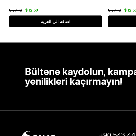
$ 27.78
$ 12.50
$ 27.78
$ 12.5
اضافة الى العربة
Bültene kaydolun, kamp
yenilikleri kaçırmayın!
+90 543 44