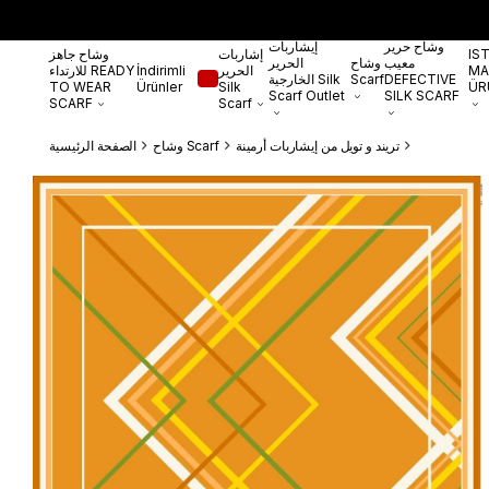
وشاح حرير
إيشاربات
IS
إشاربات
وشاح جاهز
معيب
وشاح
الحرير
MA
الحرير
İndirimli
للارتداء READY
DEFECTIVE
Scarf
الخارجية Silk
TO WEAR
Ürünler
Silk
ÜR
Scarf Outlet
SILK SCARF
SCARF
Scarf
تريند و تويل من إيشاربات أرمينة
وشاح Scarf
الصفحة الرئيسية