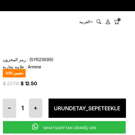
0
العربية
(SYR23699)
رمز المخزون
Armine
:
علامة تجارية
تخفيض
55
%
$ 27.78
$ 12.50
WHATSAPPTAN SİPARİŞ VER