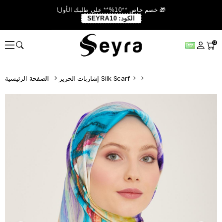
🎁 خصم خاص **10%** على طلبك الأول!
الكود:
SEYRA10
0
إشاربات الحرير Silk Scarf
الصفحة الرئيسية