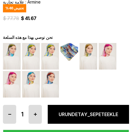
Armine
:
علامة تجارية
تخفيض
46
%
$ 77.78
$ 41.67
نحن نوصي بهذا مع هذه السلعة