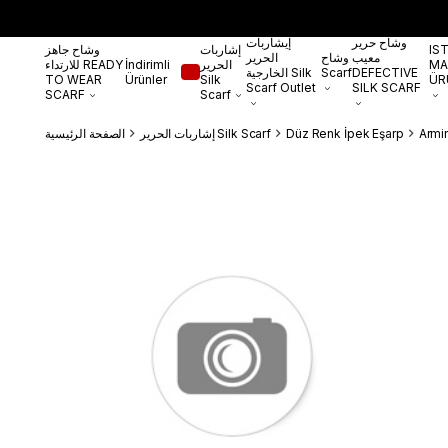
وشاح حرير
إيشاربات
IS
إشاربات
وشاح جاهز
معيب
وشاح
الحرير
MA
الحرير
İndirimli
للارتداء READY
DEFECTIVE
Scarf
الخارجية Silk
TO WEAR
Ürünler
Silk
ÜR
Scarf Outlet
SILK SCARF
SCARF
Scarf
Armi
Düz Renk İpek Eşarp
إشاربات الحرير Silk Scarf
الصفحة الرئيسية