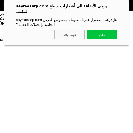
🎁 خصم خاص **10%** على طلبك الأول!
الكود:
SEYRA10
seyraesarp.com يرجى الأضافة الى أشعارات سطح
المكتب.
مستلزمات
TANBUL
شالات
ĞAZA
Scarf
seyraesarp.com هل ترغب الحصول على المعلومات بخصوص الفرص
Shawl
ÜNLERİ
Accessory
الخاصة والحملات الحديثة ؟
نعم
فيما بعد
ne Mor Renk Sura İpek Eşarp 10D02-408