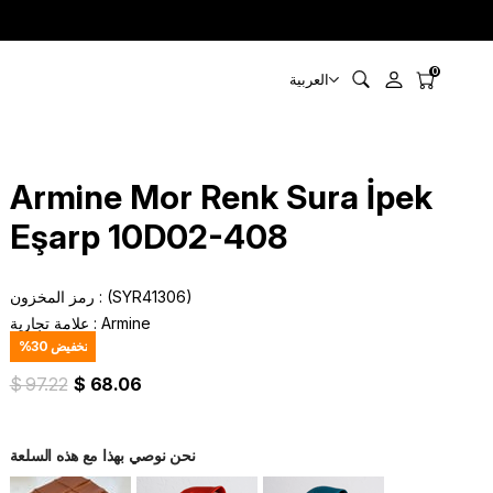
0
العربية
Armine Mor Renk Sura İpek
Eşarp 10D02-408
(SYR41306)
رمز المخزون
Armine
:
علامة تجارية
تخفيض
30
%
$ 97.22
$ 68.06
نحن نوصي بهذا مع هذه السلعة