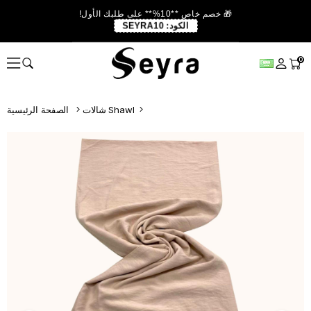
🎁 خصم خاص **10%** على طلبك الأول!
الكود:
SEYRA10
0
شالات Shawl
الصفحة الرئيسية