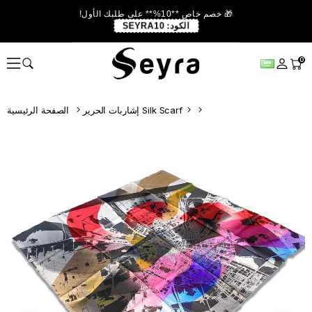
🎁 خصم خاص **10%** على طلبك الأول!
الكود:
SEYRA10
0
إشاربات الحرير Silk Scarf
الصفحة الرئيسية