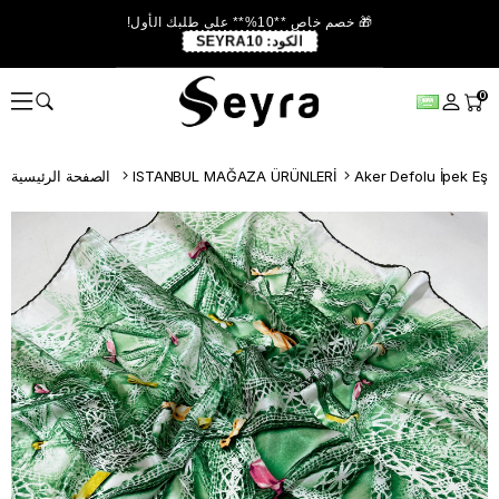
🎁 خصم خاص **10%** على طلبك الأول!
الكود:
SEYRA10
0
Aker Defolu İpek Eş
ISTANBUL MAĞAZA ÜRÜNLERİ
الصفحة الرئيسية