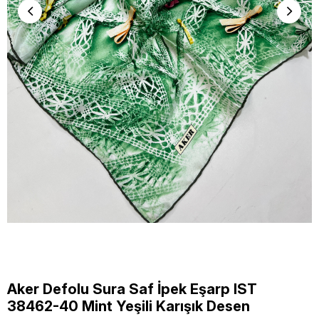
Aker Defolu Sura Saf İpek Eşarp IST
38462-40 Mint Yeşili Karışık Desen