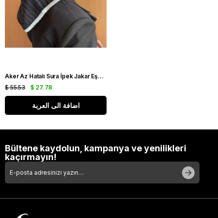
Aker Az Hatalı Sura İpek Jakar Eşarp IST 03229 Siyah Gümüş Simli Desen
$ 55.53
$ 27.78
اضافة الى العربة
Bültene kaydolun, kampanya ve yenilikleri
kaçırmayın!