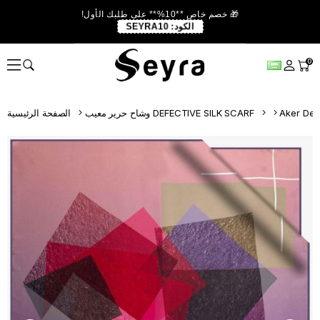
🎁 خصم خاص **10%** على طلبك الأول!
الكود:
SEYRA10
0
Aker Def
وشاح حرير معيب DEFECTIVE SILK SCARF
الصفحة الرئيسية