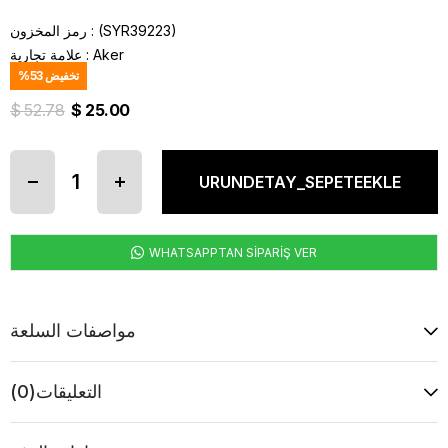
(SYR39223)
رمز المخزون
Aker
:
علامة تجارية
تخفيض
53
%
$ 52.78
$ 25.00
WHATSAPPTAN SİPARİŞ VER
مواصفات السلعة
التعليقات
(0)