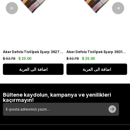
Aker Defolu Tivil İpek Eşarp 36275 Yeşil Karışık Desen
Aker Defolu Tivil İpek Eşarp 36312 Yeşil Karışık Desen
$ 52.78
$ 25.00
$ 52.78
$ 25.00
اضافة الى العربة
اضافة الى العربة
Bültene kaydolun, kampanya ve yenilikleri
kaçırmayın!