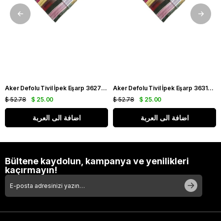
Aker Defolu Tivil İpek Eşarp 36275 Yeşil Karışık Desen
Aker Defolu Tivil İpek Eşarp 36312 Yeşil Karışık Desen
$ 52.78
$ 25.00
$ 52.78
$ 25.00
اضافة الى العربة
اضافة الى العربة
Bültene kaydolun, kampanya ve yenilikleri
kaçırmayın!