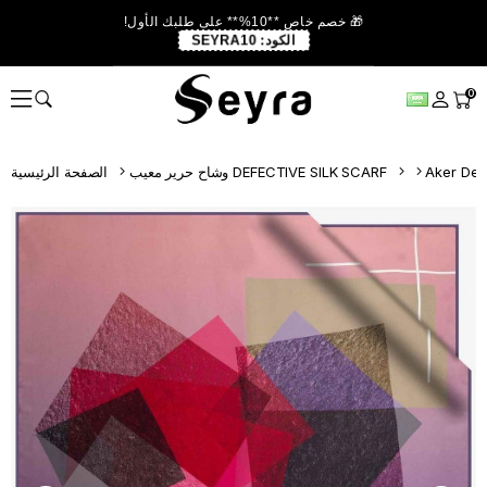
🎁 خصم خاص **10%** على طلبك الأول!
الكود:
SEYRA10
0
Aker Def
وشاح حرير معيب DEFECTIVE SILK SCARF
الصفحة الرئيسية