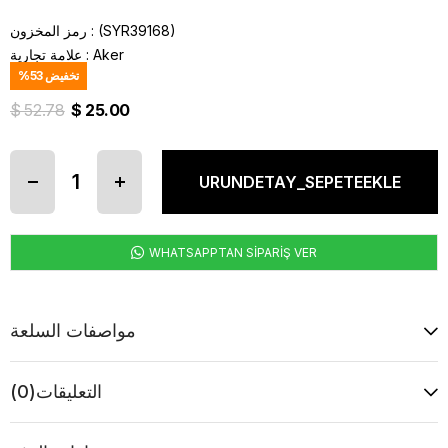
(SYR39168)
رمز المخزون
Aker
:
علامة تجارية
تخفيض
53
%
$ 52.78
$ 25.00
WHATSAPPTAN SİPARİŞ VER
مواصفات السلعة
التعليقات
(0)