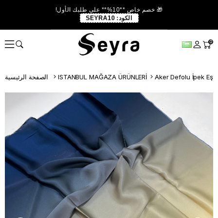
🎁 خصم خاص **10%** على طلبك الأول!
الكود:
SEYRA10
0
Aker Defolu İpek Eş
ISTANBUL MAĞAZA ÜRÜNLERİ
الصفحة الرئيسية