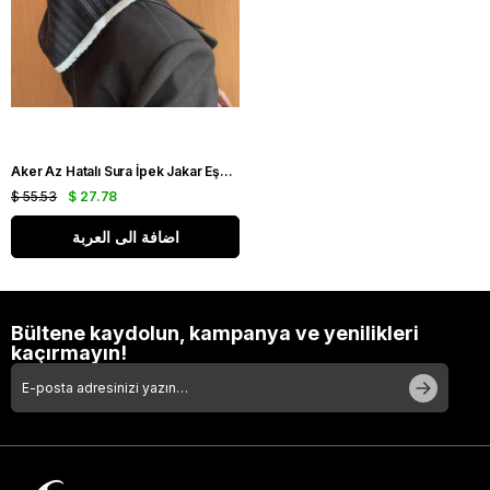
Aker Az Hatalı Sura İpek Jakar Eşarp IST 03229 Siyah Gümüş Simli Desen
$ 55.53
$ 27.78
اضافة الى العربة
Bültene kaydolun, kampanya ve yenilikleri
kaçırmayın!