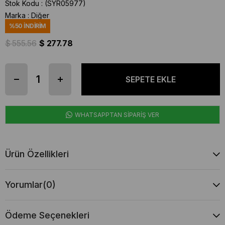
Stok Kodu
(SYR05977)
Marka
:
Diğer
%
50
İNDIRIM
$ 555.56
$ 277.78
WHATSAPPTAN SİPARİŞ VER
Ürün Özellikleri
Yorumlar
(0)
Ödeme Seçenekleri