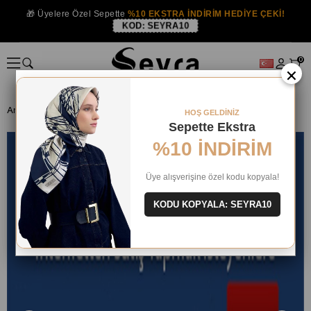
🎁 Üyelere Özel Sepette
%10 EKSTRA İNDİRİM HEDİYE ÇEKİ!
KOD:
SEYRA10
0
×
Anasayfa
ÖZEL ÜRÜNLER
Xml Ücreti
HOŞ GELDİNİZ
Sepette Ekstra
%10 İNDİRİM
Üye alışverişine özel kodu kopyala!
KODU KOPYALA: SEYRA10