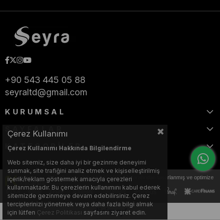
+90 543 445 05 88
seyraltd@gmail.com
KURUMSAL
SAYFALAR
Çerez Kullanımı
KATEGORİLER
Çerez Kullanımı Hakkında Bilgilendirme
Web sitemiz, size daha iyi bir gezinme deneyimi
sunmak, site trafiğini analiz etmek ve kişiselleştirilmiş
Bu web sitesi, Nihat KILIÇARSLAN tarafından tasarlanmış ve optimize
içerik/reklam göstermek amacıyla çerezleri
edilmiştir.
kullanmaktadır. Bu çerezlerin kullanımını kabul ederek
sitemizde gezinmeye devam edebilirsiniz. Çerez
terciplerinizi yönetmek veya daha fazla bilgi almak
için lütfen
Çerez Politikası
sayfasını ziyaret edin.