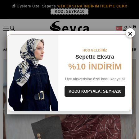
🎁 Üyelere Özel Sepette
%10 EKSTRA İNDİRİM HEDİYE ÇEKİ!
KOD:
SEYRA10
0
×
Anasayfa
İPEK EŞARP
Vissona İpek Eşarp
HOŞ GELDİNİZ
Sepette Ekstra
%10 İNDİRİM
Üye alışverişine özel kodu kopyala!
KODU KOPYALA: SEYRA10