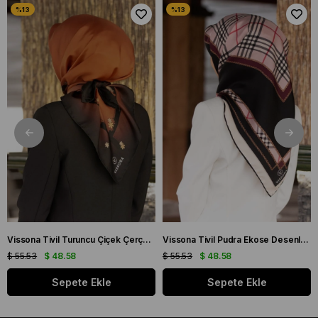
Vissona Tivil Turuncu Çiçek Çerçeve Desenli İpek Eşarp 50318 - 0014 - 0001
Vissona Tivil Pudra Ekose Desenli İpek Eşarp DGN 50781 - 19 - 21
$ 55.53
$ 48.58
$ 55.53
$ 48.58
Sepete Ekle
Sepete Ekle