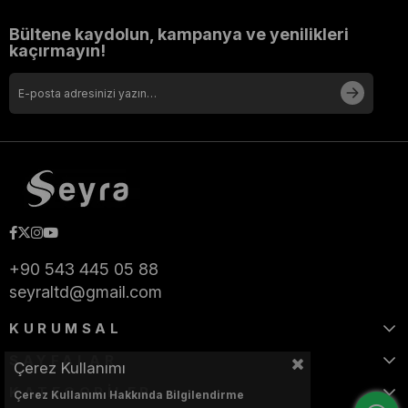
Bültene kaydolun, kampanya ve yenilikleri
kaçırmayın!
+90 543 445 05 88
seyraltd@gmail.com
KURUMSAL
SAYFALAR
Çerez Kullanımı
KATEGORİLER
Çerez Kullanımı Hakkında Bilgilendirme