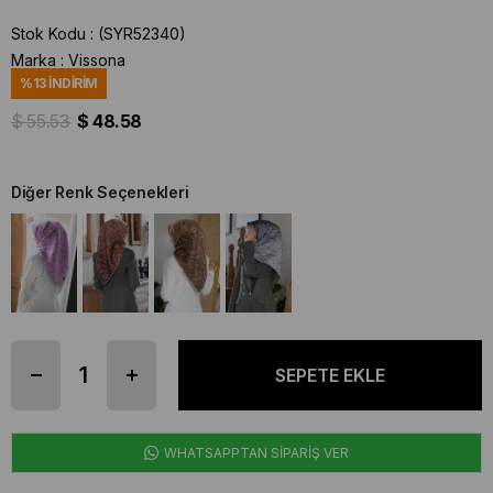
Stok Kodu
(SYR52340)
Marka
:
Vissona
%
13
İNDIRIM
$ 55.53
$ 48.58
Diğer Renk Seçenekleri
WHATSAPPTAN SİPARİŞ VER