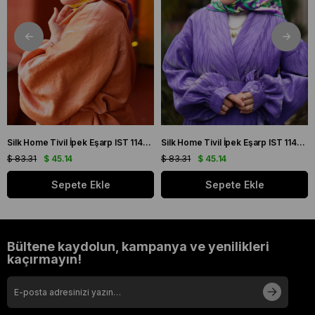
Silk Home Tivil İpek Eşarp IST 11427 - 22 Sarı, Mor, Turuncu, Yeşil
Silk Home Tivil İpek Eşarp IST 11427 - 15 Mor, Pembe, Yeşil, Sarı
$ 83.31
$ 45.14
$ 83.31
$ 45.14
Sepete Ekle
Sepete Ekle
Bültene kaydolun, kampanya ve yenilikleri
kaçırmayın!