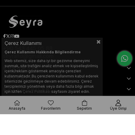
Çerez Kullanımı
+90 543 445 05 88
Çerez Kullanımı Hakkında Bilgilendirme
seyraltd@gmail.com
Web sitemiz, size daha iyi bir gezinme deneyimi
sunmak, site trafiğini analiz etmek ve kişiselleştirilmiş
KURUMSAL
içerik/reklam göstermek amacıyla çerezleri
kullanmaktadır. Bu çerezlerin kullanımını kabul ederek
SAYFALAR
sitemizde gezinmeye devam edebilirsiniz. Çerez
terciplerinizi yönetmek veya daha fazla bilgi almak
KATEGORİLER
için lütfen
Çerez Politikası
sayfasını ziyaret edin.
Anasayfa
Favorilerim
Sepetim
Üye Girişi
Bu web sitesi, Nihat KILIÇARSLAN tarafından tasarlanmış ve optimize
edilmiştir.