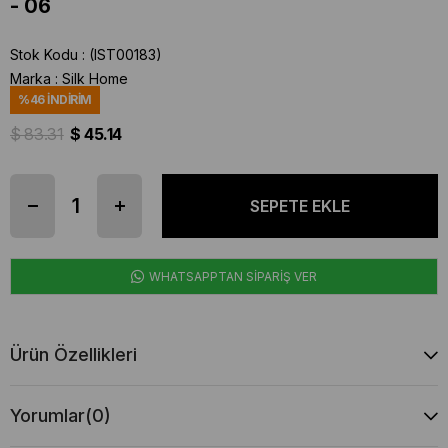
- 06
Stok Kodu
(IST00183)
Marka
:
Silk Home
%
46
İNDIRIM
$ 83.31
$ 45.14
WHATSAPPTAN SİPARİŞ VER
Ürün Özellikleri
Yorumlar
(0)