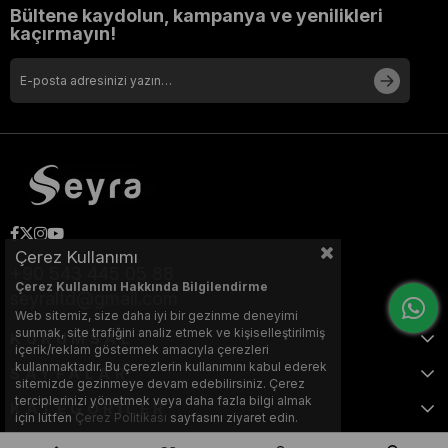
Bültene kaydolun, kampanya ve yenilikleri
kaçırmayın!
Çerez Kullanımı
+90 543 445 05 88
Çerez Kullanımı Hakkında Bilgilendirme
seyraltd@gmail.com
Web sitemiz, size daha iyi bir gezinme deneyimi
sunmak, site trafiğini analiz etmek ve kişiselleştirilmiş
KURUMSAL
içerik/reklam göstermek amacıyla çerezleri
kullanmaktadır. Bu çerezlerin kullanımını kabul ederek
SAYFALAR
sitemizde gezinmeye devam edebilirsiniz. Çerez
terciplerinizi yönetmek veya daha fazla bilgi almak
KATEGORİLER
için lütfen
Çerez Politikası
sayfasını ziyaret edin.