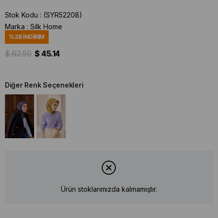
Stok Kodu
(SYR52208)
Marka
:
Silk Home
%
28
İNDIRIM
$ 62.50
$ 45.14
Diğer Renk Seçenekleri
Ürün stoklarımızda kalmamıştır.