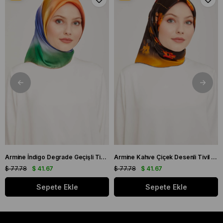
Armine İndigo Degrade Geçişli Tivil İpek Eşarp 9051 - 11
Armine Kahve Çiçek Desenli Tivil İpek Eşarp 9048 - 53
$ 77.78
$ 41.67
$ 77.78
$ 41.67
Sepete Ekle
Sepete Ekle