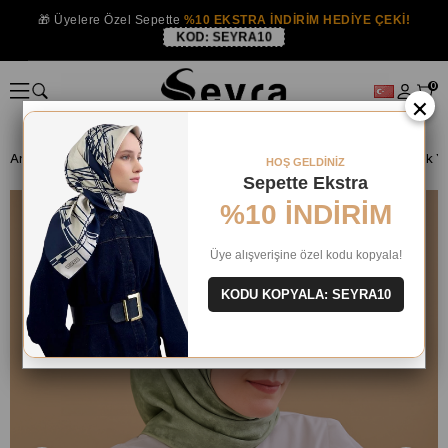
🎁 Üyelere Özel Sepette
%10 EKSTRA İNDİRİM HEDİYE ÇEKİ!
KOD:
SEYRA10
0
×
Anasayfa
İPEK EŞARP
HOŞ GELDİNİZ
Sepette Ekstra
%10 İNDİRİM
Üye alışverişine özel kodu kopyala!
KODU KOPYALA: SEYRA10